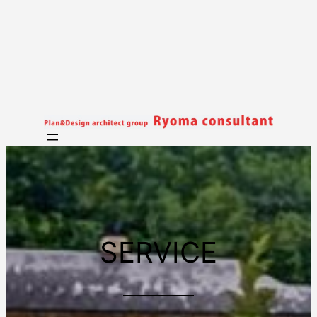
内
容
を
ス
キ
ッ
プ
SERVICE